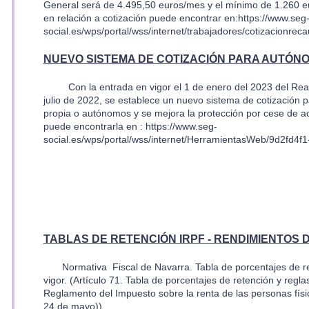
General será de 4.495,50 euros/mes y el mínimo de 1.260 e
en relación a cotización puede encontrar en:
https://www.seg
social.es/wps/portal/wss/internet/trabajadores/cotizacionrec
NUEVO SISTEMA DE COTIZACIÓN PARA AUTÓNO
Con la entrada en vigor el 1 de enero del 2023 del Real
julio de 2022, se establece un nuevo sistema de cotización p
propia o autónomos y se mejora la protección por cese de ac
puede encontrarla en : https://www.seg-
social.es/wps/portal/wss/internet/HerramientasWeb/9d2fd4
TABLAS DE RETENCIÓN IRPF - RENDIMIENTOS
Normativa Fiscal de Navarra. Tabla de porcentajes de r
vigor.
(Artículo 71. Tabla de porcentajes de retención y regla
Reglamento del Impuesto sobre la renta de las personas fís
24 de mayo)).